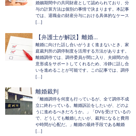
婚姻期間中の共同財産として認められており、分
与の計算方法は個別の事情で決まります。本記事
では、退職金の財産分与における具体的なケース
[…]
【弁護士が解説】離婚...
離婚に向けた話し合いがうまく進まないとき、家
庭裁判所の調停制度を活用する方法があります。
離婚調停では、調停委員が間に入り、夫婦間の合
意形成をサポートしてくれるため、冷静に話し合
いを進めることが可能です。この記事では、調停
[…]
離婚裁判
「離婚調停を何度も行っているが、全て調停不成
立に終わっている。離婚訴訟をしたいが、どのよ
うに進めるべきだろうか。」「DVを受けているの
で、どうしても離婚したいが、裁判になると費用
や時間が心配だ。」離婚の最終手段である離婚
[…]