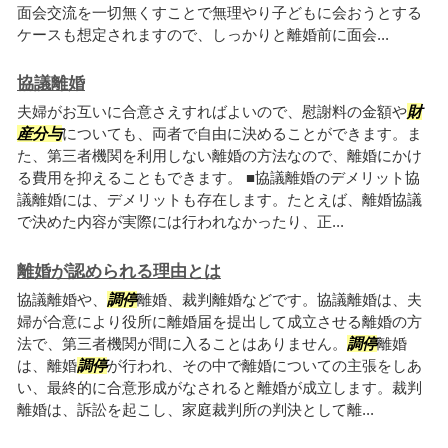
面会交流を一切無くすことで無理やり子どもに会おうとする
ケースも想定されますので、しっかりと離婚前に面会...
協議離婚
夫婦がお互いに合意さえすればよいので、慰謝料の金額や
財
産分与
についても、両者で自由に決めることができます。ま
た、第三者機関を利用しない離婚の方法なので、離婚にかけ
る費用を抑えることもできます。 ■協議離婚のデメリット協
議離婚には、デメリットも存在します。たとえば、離婚協議
で決めた内容が実際には行われなかったり、正...
離婚が認められる理由とは
協議離婚や、
調停
離婚、裁判離婚などです。協議離婚は、夫
婦が合意により役所に離婚届を提出して成立させる離婚の方
法で、第三者機関が間に入ることはありません。
調停
離婚
は、離婚
調停
が行われ、その中で離婚についての主張をしあ
い、最終的に合意形成がなされると離婚が成立します。裁判
離婚は、訴訟を起こし、家庭裁判所の判決として離...