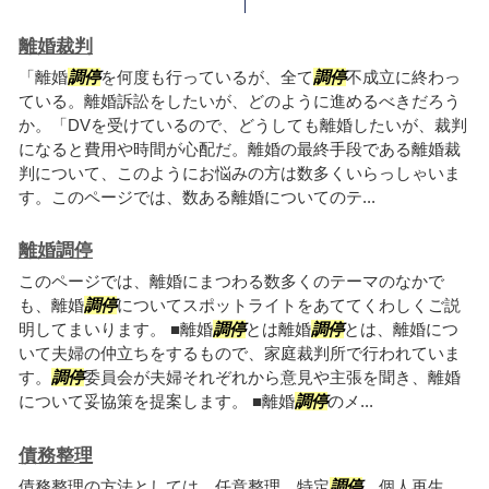
離婚裁判
「離婚
調停
を何度も行っているが、全て
調停
不成立に終わっ
ている。離婚訴訟をしたいが、どのように進めるべきだろう
か。「DVを受けているので、どうしても離婚したいが、裁判
になると費用や時間が心配だ。離婚の最終手段である離婚裁
判について、このようにお悩みの方は数多くいらっしゃいま
す。このページでは、数ある離婚についてのテ...
離婚調停
このページでは、離婚にまつわる数多くのテーマのなかで
も、離婚
調停
についてスポットライトをあててくわしくご説
明してまいります。 ■離婚
調停
とは離婚
調停
とは、離婚につ
いて夫婦の仲立ちをするもので、家庭裁判所で行われていま
す。
調停
委員会が夫婦それぞれから意見や主張を聞き、離婚
について妥協策を提案します。 ■離婚
調停
のメ...
債務整理
債務整理の方法としては、任意整理、特定
調停
、個人再生、