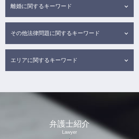
離婚に関するキーワード
医療事故 刑事事件
医療過誤 不可抗力
医療事故 訴訟
婚姻費用分担請求 調停
介護 転倒 事故
その他法律問題に関するキーワード
親権 父親 勝ち取る
医療過誤 調査
離婚調停中に やってはいけない こと
医療ミス 訴訟
養育費 相場 年収600万
職場 トラブル 弁護士
医療 訴訟
協議離婚 離婚届
エリアに関するキーワード
雇用 労働問題
医療事故 医療過誤 医療ミス 違い
調停 面会交流
任意整理 返済期間
医療過誤とは
離婚の話し合いに応じ ない
保険会社 示談
誤薬事故 介護
離婚 相談 弁護士 渋谷区
離婚調停から裁判
事故 相談 加害者
介護 現場の事故
労働問題 相談 弁護士 杉並区
離婚調停 円満調停
労働問題 残業
医療事故 医療過誤
介護事故 相談 弁護士 新宿区
養育費 調停
雇用問題 弁護士
グループ ホーム 事故
交通事故 相談 弁護士 新宿区
財産分与 退職金
労働問題 パワハラ
介護現場での事故
医療事故 相談 弁護士 目黒区
離婚 条件 別居
示談交渉 保険会社
介護事故 家族への報告
借金 相談 弁護士 新宿区
調停中 面会
弁護士紹介
弁護士 労働問題
院内 感染 医療事故
医療事故 相談 弁護士 渋谷区
婚姻費用 払わない
借金 債務整理 悩み 借金相談
食事 介助事故
Lawyer
債務整理 相談 弁護士 新宿区
離婚協議書 養育費
借金 減らす 債務整理
高齢者 施設 事故