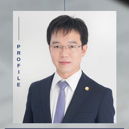
医療事故 相談 弁護士 新宿区
財産分与 対象にならないもの
労働問題解決 弁護士
入浴 介助 事故
債務整理 相談 弁護士 目黒区
夫婦 別居
交通事故 弁護士 メリット デメリット
借金 相談 弁護士 渋谷区
不倫 離婚 慰謝料 相場
交通事故 弁護士 基準
離婚 相談 弁護士 新宿区
離婚調停 流れ
個人再生 任意整理
債務整理 相談 弁護士 杉並区
裁判 親権
交通事故 後遺障害 慰謝料
労働問題 相談 弁護士 渋谷区
自己破産 債務整理
交通事故 相談 弁護士 目黒区
自己破産 任意整理
交通事故 相談 弁護士 渋谷区
労働 訴訟
借金 相談 弁護士 目黒区
相続 相談 弁護士 渋谷区
離婚 相談 弁護士 目黒区
借金 相談 弁護士 杉並区