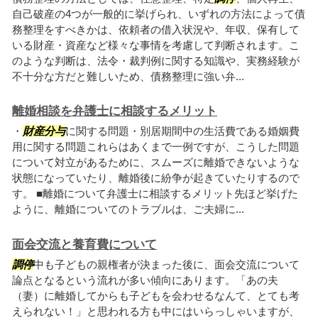
自己破産の4つが一般的に挙げられ、いずれの方法によって債
務整理をすべきかは、依頼者の借入状況や、年収、保有して
いる財産・資産など様々な事情を考慮して判断されます。こ
のような判断は、法令・裁判例に関する知識や、実務経験が
不十分な方だと難しいため、債務整理に強い弁...
離婚相談を弁護士に相談するメリット
・
財産分与
に関する問題・別居期間中の生活費である婚姻費
用に関する問題これらはあくまで一例ですが、こうした問題
について対立があるために、スムーズに離婚できないような
状態になっていたり、離婚後に紛争が起きていたりするので
す。 ■離婚について弁護士に相談するメリット先ほど挙げた
ように、離婚についてのトラブルは、ご夫婦に...
面会交流と養育費について
調停
中も子どもの親権者が決まった後に、面会交流について
論点となるという流れが多い傾向にあります。「あの夫
（妻）に離婚してからも子どもを会わせるなんて、とても考
えられない！」と思われる方も中にはいらっしゃいますが、