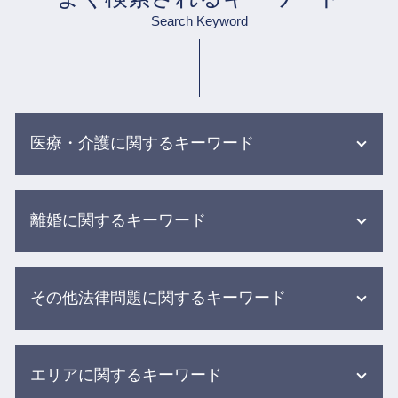
Search Keyword
医療・介護に関するキーワード
誤薬事故 介護
離婚に関するキーワード
医療事故 刑事事件
介護 転倒 事故
医療事故 訴訟
離婚協議 応じない
院内 感染 医療事故
その他法律問題に関するキーワード
協議離婚 離婚届
医療事故 医療過誤 医療ミス 違い
離婚調停 不成立 その後
医療過誤 不可抗力
不倫 離婚 慰謝料 相場
労働問題 残業
食事 介助事故
離婚の話し合いに応じ ない
エリアに関するキーワード
借金 債務整理 悩み 借金相談
医療過誤 調査
親権 父親 勝ち取る