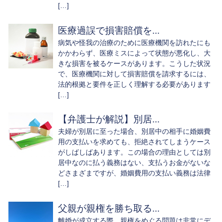
[…]
医療過誤で損害賠償を...
病気や怪我の治療のために医療機関を訪れたにも
かかわらず、医療ミスによって状態が悪化し、大
きな損害を被るケースがあります。こうした状況
で、医療機関に対して損害賠償を請求するには、
法的根拠と要件を正しく理解する必要があります
[…]
【弁護士が解説】別居...
夫婦が別居に至った場合、別居中の相手に婚姻費
用の支払いを求めても、拒絶されてしまうケース
がしばしばあります。この場合の理由としては別
居中なのに払う義務はない、支払うお金がないな
どさまざまですが、婚姻費用の支払い義務は法律
[…]
父親が親権を勝ち取る...
離婚が成立する際、親権をめぐる問題は非常にデ