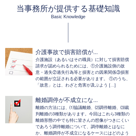
当事務所が提供する基礎知識
Basic Knowledge
介護事故で損害賠償が...
介護施設（あるいはその職員）に対して損害賠償
請求が認められるためには、①介護施設側の故
意・過失②過失行為等と損害との因果関係③損害
の範囲が立証される必要があります。 ①のうち、
「故意」とは、わざと危害が及ぶよう […]
離婚調停が不成立にな...
離婚の方法には、⑴協議離婚、⑵調停離婚、⑶裁
判離婚の3種類があります。今回はこれら3種類の
離婚形態の中でも特に皆さんの想像がつきにくい
であろう調停離婚について、調停離婚とはなに
か、離婚調停が不成立になるケースにはどのよう