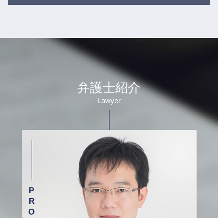
示談 交渉 保険 会社
介護現場での事故
別居 話し合い
借金 弁護士 メリット
医療事故 調査センター
介護事故 相談 弁護士 目黒区
財産分与 調停
自己破産 任意整理
医療ミス 訴訟
医療事故 相談 弁護士 新宿区
財産分与 親からの贈与
職場 トラブル 弁護士
入浴 介助 事故
借金 相談 弁護士 渋谷区
婚姻費用 払わない
労働問題 パワハラ
医療事故 医療過誤
債務整理 相談 弁護士 新宿区
dv モラハラ 離婚
交通事故 弁護士 基準
医療 訴訟
借金 相談 弁護士 新宿区
離婚調停から裁判
労働裁判 弁護士
高齢者 施設 事故
相続 相談 弁護士 渋谷区
婚姻費用 調停
弁護士紹介
借金 弁護士 取り立て
グループ ホーム 事故
医療事故 相談 弁護士 目黒区
離婚 条件 別居
人身事故 弁護士
介護 現場の事故
Lawyer
労働問題 相談 弁護士 杉並区
婚姻費用分担請求 調停
借金 債務整理 弁護士 相談
介護事故 家族への報告
離婚 相談 弁護士 新宿区
面会交流 裁判所
症状固定 弁護士
医療過誤とは
介護事故 相談 弁護士 杉並区
離婚調停中に やってはいけない こと
示談交渉 保険会社
交通事故 相談 弁護士 渋谷区
親権争い 別居
労働基準法 弁護士
労働問題 相談 弁護士 目黒区
養育費 調停
自己破産 債務整理
離婚 相談 弁護士 目黒区
離婚調停 進め方
雇用問題 弁護士
債務整理 相談 弁護士 杉並区
労働トラブル 弁護士
離婚 相談 弁護士 渋谷区
事故 相談 加害者
医療事故 相談 弁護士 杉並区
保険会社 示談
借金 相談 弁護士 杉並区