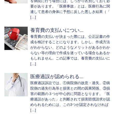
を病院に行う場合には、しっかり区別しておく必
要があります。「医療事故」とは、医療行為に関
連して患者の身体に予想に反した悪しき結果（「
[…]
養育費の支払いについ...
養育費の支払いが決まった際には、公正証書の作
成を検討することになります。しかし、作成方法
がわからない、どのようなメリットがあるかわか
らない等の理由で作成を迷っている場合もあるか
もしれません。この記事では、養育費の支払いに
[…]
医療過誤が認められる...
医療過誤訴訟では、①病院側の故意・過失、②病
院側の過失行為等と損害との間の因果関係、③損
害の範囲の３つが中心的に問題となります。「医
療過誤があった」と判断されて損害賠償請求が認
められるためには、この3つが認定されなければ
[…]