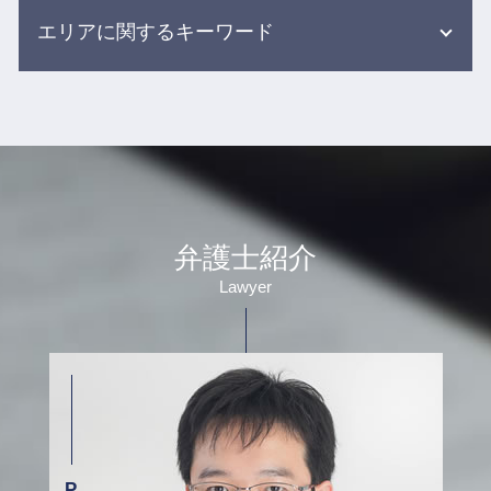
労働裁判 弁護士
医療事故 医療過誤
離婚 別居期間
エリアに関するキーワード
労働問題 残業
医療事故 刑事事件
財産分与 退職金
任意整理 返済期間
高齢者 施設 事故
婚姻費用 調停
保険会社 示談
医療 訴訟
交通事故 相談 弁護士 目黒区
裁判 親権
示談交渉 保険会社
誤薬事故 介護
介護事故 相談 弁護士 目黒区
離婚 調停 裁判
任意整理 民事再生
介護事故 家族への報告
介護事故 相談 弁護士 渋谷区
調停 面会交流
借金 弁護士 メリット
医療過誤とは
借金 相談 弁護士 目黒区
調停中 面会
雇用 労働問題
医療事故 調査センター
医療事故 相談 弁護士 目黒区
dv モラハラ 離婚
自己破産 任意整理
介護現場での事故
離婚 相談 弁護士 新宿区
離婚調停 不成立 その後
弁護士紹介
労働基準法 弁護士
医療過誤 調査
借金 相談 弁護士 杉並区
婚姻費用 払わない
交通事故 弁護士 メリット デメリット
医療事故 訴訟
Lawyer
相続 相談 弁護士 目黒区
離婚協議 応じない
労働問題 慰謝料
医療事故 医療過誤 医療ミス 違い
交通事故 相談 弁護士 渋谷区
養育費 公正証書
事故 相談 加害者
介護 転倒 事故
離婚 相談 弁護士 渋谷区
財産分与 調停
人身事故 弁護士
債務整理 相談 弁護士 杉並区
不倫 離婚 慰謝料 相場
交通事故 弁護士 基準
借金 相談 弁護士 新宿区
婚姻費用分担請求 調停
雇用問題 弁護士
医療事故 相談 弁護士 新宿区
夫婦 別居
労働問題解決 弁護士
医療事故 相談 弁護士 杉並区
自己破産 債務整理
債務整理 相談 弁護士 新宿区