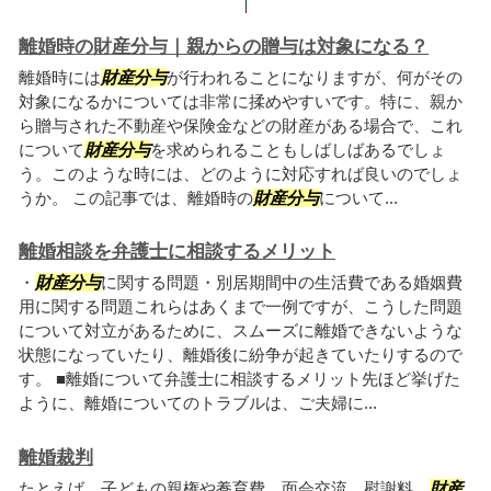
離婚時の財産分与｜親からの贈与は対象になる？
離婚時には
財産分与
が行われることになりますが、何がその
対象になるかについては非常に揉めやすいです。特に、親か
ら贈与された不動産や保険金などの財産がある場合で、これ
について
財産分与
を求められることもしばしばあるでしょ
う。このような時には、どのように対応すれば良いのでしょ
うか。 この記事では、離婚時の
財産分与
について...
離婚相談を弁護士に相談するメリット
・
財産分与
に関する問題・別居期間中の生活費である婚姻費
用に関する問題これらはあくまで一例ですが、こうした問題
について対立があるために、スムーズに離婚できないような
状態になっていたり、離婚後に紛争が起きていたりするので
す。 ■離婚について弁護士に相談するメリット先ほど挙げた
ように、離婚についてのトラブルは、ご夫婦に...
離婚裁判
たとえば、子どもの親権や養育費、面会交流、慰謝料、
財産