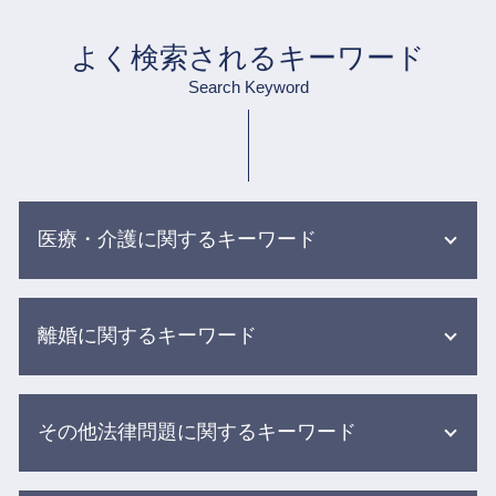
よく検索されるキーワード
Search Keyword
医療・介護に関するキーワード
グループ ホーム 事故
離婚に関するキーワード
食事 介助事故
医療ミス 訴訟
医療過誤 不可抗力
財産分与 親からの贈与
介護 現場の事故
その他法律問題に関するキーワード
離婚 条件 別居
院内 感染 医療事故
調停不成立 訴訟
入浴 介助 事故
協議離婚 離婚届