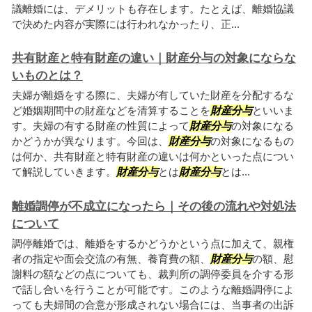
議離婚には、デメリットも存在します。たとえば、離婚協議
で決めた内容が実際には行われなかったり、正...
共有財産と特有財産の違い｜財産分与の対象にならな
いものとは？
夫婦が離婚をする際に、夫婦が有していた財産を分配するな
ど婚姻期間中の財産などを清算することを
財産分与
といいま
す。夫婦の有する財産の性質によって
財産分与
の対象になる
かどうかが異なります。今回は、
財産分与
の対象になるもの
は何か、共有財産と特有財産の違いは何かといった点につい
て解説していきます。
財産分与
とは
財産分与
とは...
離婚調停が不成立になったら｜その後の流れや対処法
について
調停離婚では、離婚をするかどうかという点に加えて、親権
者の指定や面会交流の有無、養育費の額、
財産分与
の額、慰
謝料の額などの点についても、裁判所の調停委員を介する形
で話し合いを行うことが可能です。このような離婚調停によ
っても夫婦間の合意が形成されない場合には、当事者の出訴