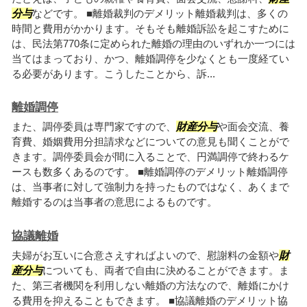
分与
などです。 ■離婚裁判のデメリット離婚裁判は、多くの
時間と費用がかかります。そもそも離婚訴訟を起こすために
は、民法第770条に定められた離婚の理由のいずれか一つには
当てはまっており、かつ、離婚調停を少なくとも一度経てい
る必要があります。こうしたことから、訴...
離婚調停
また、調停委員は専門家ですので、
財産分与
や面会交流、養
育費、婚姻費用分担請求などについての意見も聞くことがで
きます。調停委員会が間に入ることで、円満調停で終わるケ
ースも数多くあるのです。 ■離婚調停のデメリット離婚調停
は、当事者に対して強制力を持ったものではなく、あくまで
離婚するのは当事者の意思によるものです。
協議離婚
夫婦がお互いに合意さえすればよいので、慰謝料の金額や
財
産分与
についても、両者で自由に決めることができます。ま
た、第三者機関を利用しない離婚の方法なので、離婚にかけ
る費用を抑えることもできます。 ■協議離婚のデメリット協