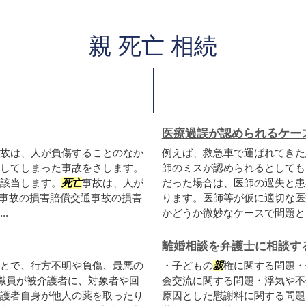
親 死亡 相続
医療過誤が認められるケー
故は、人が負傷することのなか
例えば、救急車で運ばれてきた
してしまった事故をさします。
師のミスが認められるとしても
該当します。
死亡
事故は、人が
だった場合は、医師の過失と患
通事故の損害賠償交通事故の損害
ります。医師等が仮に適切な医
.
かどうか微妙なケースで問題とな
離婚相談を弁護士に相談す
とで、行方不明や負傷、最悪の
・子どもの
親
権に関する問題・
職員が被介護者に、対象者や回
会交流に関する問題・浮気や不
護者自身が他人の薬を取ったり
原因とした慰謝料に関する問題