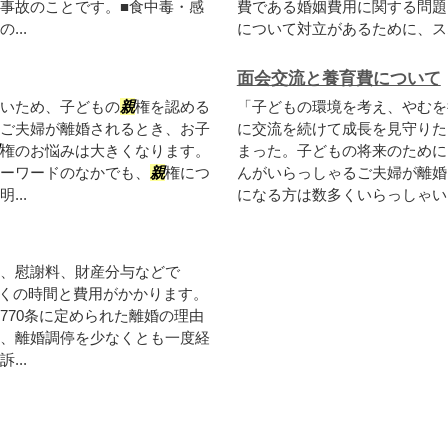
事故のことです。■食中毒・感
費である婚姻費用に関する問題
..
について対立があるために、スム
面会交流と養育費について
いため、子どもの
親
権を認める
「子どもの環境を考え、やむを
ご夫婦が離婚されるとき、お子
に交流を続けて成長を見守りた
権のお悩みは大きくなります。
まった。子どもの将来のために
ーワードのなかでも、
親
権につ
んがいらっしゃるご夫婦が離婚
..
になる方は数多くいらっしゃいま
、慰謝料、財産分与などで
多くの時間と費用がかかります。
770条に定められた離婚の理由
、離婚調停を少なくとも一度経
..