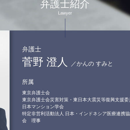
弁護士紹介
離婚調停 円満調停
離婚協議書 養育費
Lawyer
養育費 公正証書
財産分与 対象にならないもの
調停 面会交流
離婚調停 不成立 その後
離婚の話し合いに応じ ない
弁護士
婚姻費用 払わない
菅野 澄人
離婚調停 不利な発言
／かんの すみと
離婚調停中に やってはいけない
こと
協議離婚 離婚届
所属
東京弁護士会
東京弁護士会災害対策・東日本大震災等復興支援委
日本マンション学会
特定非営利活動法人 日本・インドネシア医療連携協
会 理事