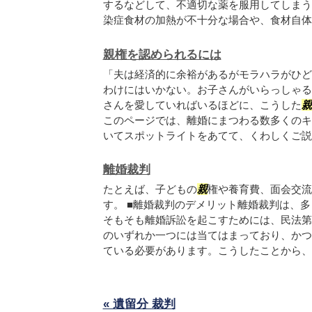
するなどして、不適切な薬を服用してしまう
染症食材の加熱が不十分な場合や、食材自体の.
親権を認められるには
「夫は経済的に余裕があるがモラハラがひど
わけにはいかない。お子さんがいらっしゃる
さんを愛していればいるほどに、こうした
親
このページでは、離婚にまつわる数多くのキ
いてスポットライトをあてて、くわしくご説明.
離婚裁判
たとえば、子どもの
親
権や養育費、面会交流
す。 ■離婚裁判のデメリット離婚裁判は、
そもそも離婚訴訟を起こすためには、民法第
のいずれか一つには当てはまっており、かつ
ている必要があります。こうしたことから、訴.
« 遺留分 裁判