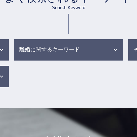
Search Keyword
離婚に関するキーワード
財産分与 調停
離婚 調停 裁判
婚姻費用 調停
離婚 条件 別居
面会交流 裁判所
離婚訴訟 財産分与
dv モラハラ 離婚
婚姻費用分担請求 調停
離婚調停 進め方