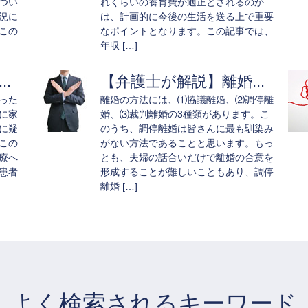
つい
れくらいの養育費が適正とされるのか
況に
は、計画的に今後の生活を送る上で重要
この
なポイントとなります。この記事では、
年収 […]
.
【弁護士が解説】離婚...
った
離婚の方法には、⑴協議離婚、⑵調停離
に家
婚、⑶裁判離婚の3種類があります。こ
に疑
のうち、調停離婚は皆さんに最も馴染み
この
がない方法であることと思います。もっ
療へ
とも、夫婦の話合いだけで離婚の合意を
患者
形成することが難しいこともあり、調停
離婚 […]
よく検索されるキーワード