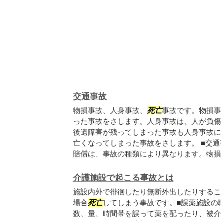
交通事故
物損事故、人身事故、
死亡
事故です。物損事
った事故をさします。人身事故は、人が負傷
後遺障害が残ってしまった事故も人身事故に
亡くなってしまった事故をさします。 ■交
賠償は、事故の種類により異なります。物損..
介護施設で起こる事故とは
施設内外で徘徊したり無断外出したりするこ
場合
死亡
してしまう事故です。■誤薬施設の
数、量、時間帯を誤って薬を配ったり、被介