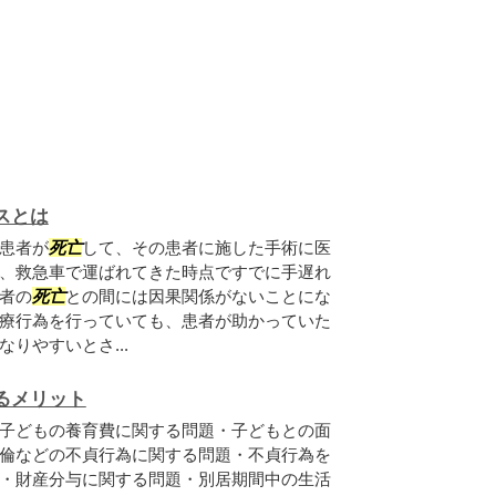
スとは
患者が
死亡
して、その患者に施した手術に医
、救急車で運ばれてきた時点ですでに手遅れ
者の
死亡
との間には因果関係がないことにな
療行為を行っていても、患者が助かっていた
りやすいとさ...
るメリット
子どもの養育費に関する問題・子どもとの面
倫などの不貞行為に関する問題・不貞行為を
・財産分与に関する問題・別居期間中の生活