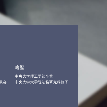
労働問題 パワハラ
人身事故 弁護士
後遺障害 弁護士
個人再生 任意整理
交通事故 弁護士 基準
ブラック バイト 問題
自己破産 債務整理
労働問題 慰謝料
労働裁判 弁護士
労働問題 残業
借金 債務整理 悩み 借金相談
労働問題解決 弁護士
略歴
中央大学理工学部卒業
員会
中央大学大学院法務研究科修了