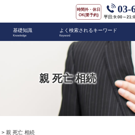
03-
時間外・休日
OK(要予約)
平日:9:00～21:
基礎知識
よく検索されるキーワード
親 死亡 相続
>
親 死亡 相続