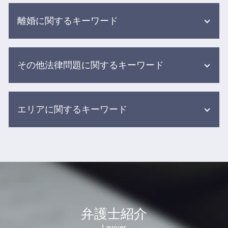
医療事故 刑事事件
離婚に関するキーワード
医療ミス 訴訟
医療事故 調査センター
医療過誤 調査
離婚 調停 裁判
医療過誤 不可抗力
その他法律問題に関するキーワード
婚姻費用 調停
医療事故 訴訟
不倫 離婚 慰謝料 相場
介護現場での事故
財産分与 対象にならないもの
交通事故 弁護士 メリット デメリット
介護事故 家族への報告
離婚 別居期間
エリアに関するキーワード
個人再生 任意整理
院内 感染 医療事故
離婚調停 進め方
労働基準法 弁護士
医療過誤とは
財産分与 退職金
借金 減らす 債務整理
医療事故 医療過誤
借金 相談 弁護士 目黒区
養育費 相場 年収600万
示談交渉 保険会社
高齢者 施設 事故
相続 相談 弁護士 目黒区
離婚協議書 養育費
保険会社 示談
介護 転倒 事故
離婚 相談 弁護士 杉並区
財産分与 親からの贈与
労働問題 慰謝料
グループ ホーム 事故
債務整理 相談 弁護士 渋谷区
離婚調停から裁判
借金 弁護士 メリット
医療 訴訟
離婚 相談 弁護士 新宿区
dv 別居
自己破産 債務整理
食事 介助事故
介護事故 相談 弁護士 渋谷区
離婚調停 円満調停
弁護士紹介
後遺障害 弁護士
入浴 介助 事故
医療事故 相談 弁護士 目黒区
養育費 調停
交通事故 弁護士 基準
医療事故 医療過誤 医療ミス 違い
Lawyer