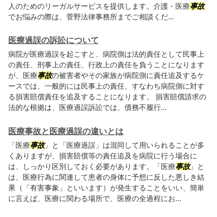
人のためのリーガルサービスを提供します。介護・医療
事故
でお悩みの際は、菅野法律事務所までご相談くだ...
医療過誤の訴訟について
病院が医療過誤を起こすと、病院側は法的責任として民事上
の責任、刑事上の責任、行政上の責任を負うことになります
が、医療
事故
の被害者やその家族が病院側に責任追及するケ
ースでは、一般的には民事上の責任、すなわち病院側に対す
る損害賠償責任を追及することになります。 損害賠償請求の
法的な根拠は、医療過誤訴訟では、債務不履行...
医療事故と医療過誤の違いとは
「医療
事故
」と「医療過誤」は混同して用いられることが多
くありますが、損害賠償等の責任追及を病院に行う場合に
は、しっかり区別しておく必要があります。「医療
事故
」と
は、医療行為に関連して患者の身体に予想に反した悪しき結
果（「有害事象」といいます）が発生することをいい、簡単
に言えば、医療に関わる場所で、医療の全過程にお...