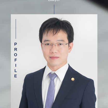
交通事故 相談 弁護士 目黒区
離婚調停中に やってはいけない こと
示談 交渉 保険 会社
介護 現場の事故
労働問題 相談 弁護士 渋谷区
離婚の話し合いに応じ ない
借金 弁護士 取り立て
誤薬事故 介護
介護事故 相談 弁護士 新宿区
離婚 条件 別居
労働問題解決 弁護士
労働問題 相談 弁護士 杉並区
養育費 公正証書
加害者 弁護士
交通事故 相談 弁護士 渋谷区
婚姻費用 払わない
借金 債務整理 悩み 借金相談
借金 相談 弁護士 渋谷区
親権 父親 勝ち取る
雇用 労働問題
労働問題 相談 弁護士 新宿区
自己破産 任意整理
相続 相談 弁護士 新宿区
労働問題 残業
医療事故 相談 弁護士 渋谷区
職場 トラブル 弁護士
債務整理 相談 弁護士 新宿区
介護事故 相談 弁護士 目黒区
医療事故 相談 弁護士 杉並区
相続 相談 弁護士 渋谷区