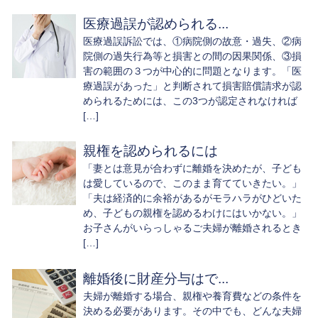
医療過誤が認められる...
医療過誤訴訟では、①病院側の故意・過失、②病
院側の過失行為等と損害との間の因果関係、③損
害の範囲の３つが中心的に問題となります。「医
療過誤があった」と判断されて損害賠償請求が認
められるためには、この3つが認定されなければ
[…]
親権を認められるには
「妻とは意見が合わずに離婚を決めたが、子ども
は愛しているので、このまま育てていきたい。」
「夫は経済的に余裕があるがモラハラがひどいた
め、子どもの親権を認めるわけにはいかない。」
お子さんがいらっしゃるご夫婦が離婚されるとき
[…]
離婚後に財産分与はで...
夫婦が離婚する場合、親権や養育費などの条件を
決める必要があります。その中でも、どんな夫婦