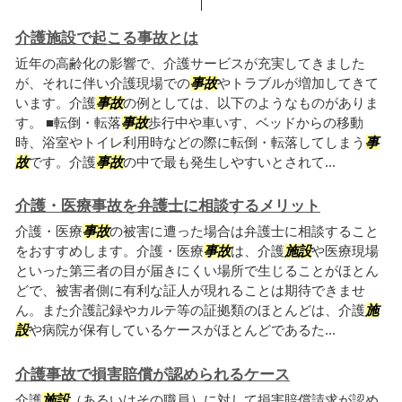
介護施設で起こる事故とは
近年の高齢化の影響で、介護サービスが充実してきました
が、それに伴い介護現場での
事故
やトラブルが増加してきて
います。介護
事故
の例としては、以下のようなものがありま
す。 ■転倒・転落
事故
歩行中や車いす、ベッドからの移動
時、浴室やトイレ利用時などの際に転倒・転落してしまう
事
故
です。介護
事故
の中で最も発生しやすいとされて...
介護・医療事故を弁護士に相談するメリット
介護・医療
事故
の被害に遭った場合は弁護士に相談すること
をおすすめします。介護・医療
事故
は、介護
施設
や医療現場
といった第三者の目が届きにくい場所で生じることがほとん
どで、被害者側に有利な証人が現れることは期待できませ
ん。また介護記録やカルテ等の証拠類のほとんどは、介護
施
設
や病院が保有しているケースがほとんどであるた...
介護事故で損害賠償が認められるケース
介護
施設
（あるいはその職員）に対して損害賠償請求が認め