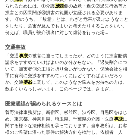
られるためには、①介護
施設
側の故意・過失②過失行為等と
損害との因果関係③損害の範囲が立証される必要がありま
す。 ①のうち、「故意」とは、わざと危害が及ぶようなこと
をしたり、危害が及んでもよいと考えたりすることをいい、
例えば、職員が被介護者に対して虐待を行った場...
交通事故
「交通
事故
の被害に遭ってしまったが、どのように損害賠償
請求をすすめていけばよいのか分からない。「過失割合につ
いて、加害者側の主張と折り合いがつかない。保険会社を相
手に有利に交渉をすすめていくにはどうすればよいだろう
か。交通
事故
に関して、このようなお悩みをお持ちの方は、
数多くいらっしゃいます。このページでは、さまざ...
医療過誤が認められるケースとは
菅野法律事務所は、新宿区、杉並区、渋谷区、目黒区をはじ
め、東京都、神奈川県、埼玉県、千葉県の介護・医療
事故
に
関する様々な法律相談を承っております。当事務所は、お客
様のご希望に沿った事件の解決方針を検討し、依頼者一人一