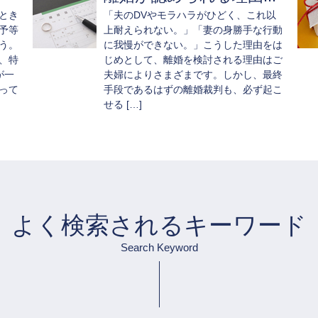
とき
「夫のDVやモラハラがひどく、これ以
予等
上耐えられない。」「妻の身勝手な行動
う。
に我慢ができない。」こうした理由をは
、特
じめとして、離婚を検討される理由はご
が一
夫婦によりさまざまです。しかし、最終
って
手段であるはずの離婚裁判も、必ず起こ
せる […]
よく検索されるキーワード
Search Keyword