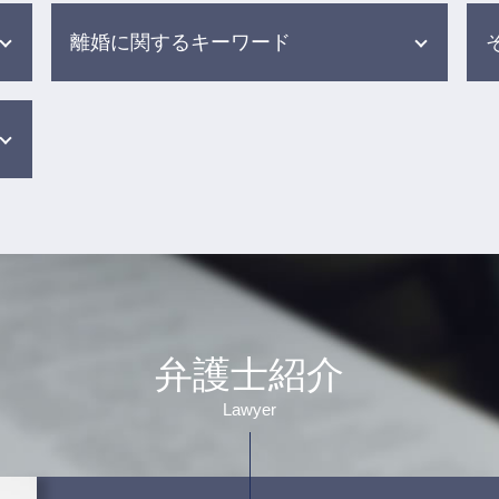
離婚に関するキーワード
離婚訴訟 財産分与
財産分与 退職金
離婚調停 進め方
離婚 別居期間
調停中 面会
離婚 条件 別居
dv 別居
養育費 調停
婚姻費用 払わない
弁護士紹介
離婚 調停 裁判
離婚調停 不成立 その後
Lawyer
面会交流 裁判所
離婚協議 応じない
養育費 相場 年収600万