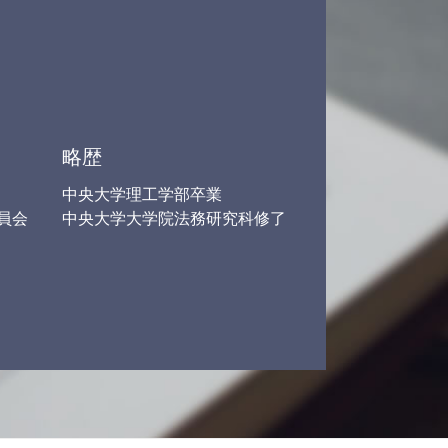
保険会社 示談
交通事故 後遺障害 慰謝料
ブラック バイト 問題
職場 トラブル 弁護士
示談 交渉 保険 会社
労働問題 慰謝料
任意整理 返済期間
略歴
中央大学理工学部卒業
員会
中央大学大学院法務研究科修了