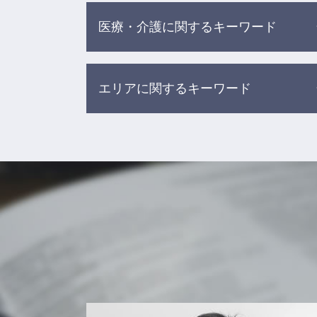
医療・介護に関するキーワード
医療事故 刑事事件
エリアに関するキーワード
医療過誤 調査
介護現場での事故
医療事故 医療過誤 医療ミス 違い
労働問題 相談 弁護士 渋谷区
食事 介助事故
医療事故 相談 弁護士 杉並区
医療過誤とは
離婚 相談 弁護士 新宿区
医療過誤 不可抗力
離婚 相談 弁護士 目黒区
入浴 介助 事故
医療事故 相談 弁護士 新宿区
医療事故 訴訟
相続 相談 弁護士 目黒区
院内 感染 医療事故
医療事故 相談 弁護士 目黒区
介護 現場の事故
介護事故 相談 弁護士 渋谷区
グループ ホーム 事故
債務整理 相談 弁護士 新宿区
高齢者 施設 事故
離婚 相談 弁護士 渋谷区
医療事故 調査センター
借金 相談 弁護士 杉並区