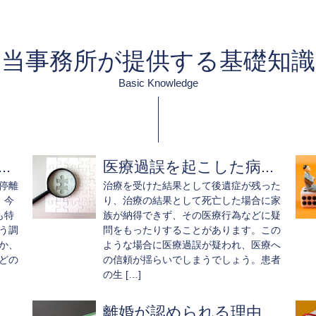
当事務所が提供する基礎知識
Basic Knowledge
.
医療過誤を起こした病...
停離
治療を受けた結果として後遺症が残った
。今
り、治療の結果として死亡した場合に家
も特
族が納得できず、その医療行為などに疑
う調
問をもったりすることがあります。この
か、
ような場合に医療過誤が疑われ、医療へ
どの
の信頼が揺らいでしまうでしょう。患者
の生 […]
離婚が認められる理由...