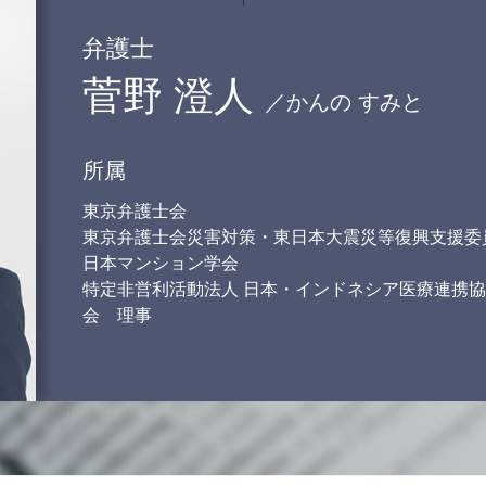
不倫 離婚 慰謝料 相場
婚姻費用 調停
弁護士
調停 面会交流
菅野 澄人
離婚調停 円満調停
／かんの すみと
親権 父親 勝ち取る
財産分与 親からの贈与
所属
東京弁護士会
東京弁護士会災害対策・東日本大震災等復興支援委
日本マンション学会
特定非営利活動法人 日本・インドネシア医療連携協
会 理事