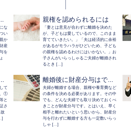
.
親権を認められるには
にな
「妻とは意見が合わずに離婚を決めた
つい
が、子どもは愛しているので、このまま
親か
育てていきたい。」「夫は経済的に余裕
財産
があるがモラハラがひどいため、子ども
与を
の親権を認めるわけにはいかない。」お
ょ
子さんがいらっしゃるご夫婦が離婚され
るとき […]
.
離婚後に財産分与はで...
して
夫婦が離婚する場合、親権や養育費など
、①
の条件を決める必要があります。その中
等と
でも、どんな夫婦でも取り決めておくべ
証さ
きことが財産分与です。とはいえ、早く
「故
相手と離れたいという思いから、財産分
]
与を行わずに離婚する方も一定数いらっ
しゃ […]