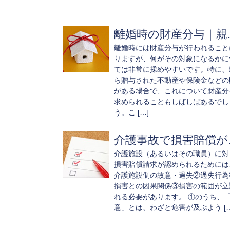
離婚時の財産分与｜親..
離婚時には財産分与が行われること
りますが、何がその対象になるかに
ては非常に揉めやすいです。特に、
ら贈与された不動産や保険金などの
がある場合で、これについて財産分
求められることもしばしばあるでし
う。こ […]
介護事故で損害賠償が..
介護施設（あるいはその職員）に対
損害賠償請求が認められるためには
介護施設側の故意・過失②過失行為
損害との因果関係③損害の範囲が立
れる必要があります。 ①のうち、
意」とは、わざと危害が及ぶよう […