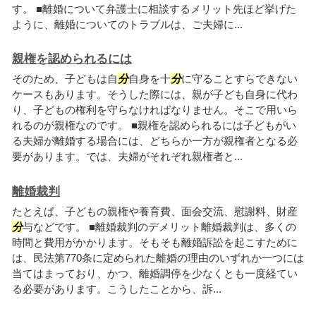
す。 ■離婚について弁護士に相談するメリット先ほど挙げた
ように、離婚についてのトラブルは、ご夫婦に...
親権を認められるには
そのため、子どもは自
分
自身を十
分
に守ることすらできない
ケースもあります。そうした際には、親が子ども自身に代わ
り、子どもの権利を守らなければなりません。そこで用いら
れるのが親権なのです。 ■親権を認められるには子どもがい
る夫婦が離婚する場合には、どちらか一方が親権者となる必
要があります。では、夫婦がそれぞれ親権者と...
離婚裁判
たとえば、子どもの親権や養育費、面会交流、慰謝料、財産
分
与などです。 ■離婚裁判のデメリット離婚裁判は、多くの
時間と費用がかかります。そもそも離婚訴訟を起こすために
は、民法第770条に定められた離婚の理由のいずれか一つには
当てはまっており、かつ、離婚調停を少なくとも一度経てい
る必要があります。こうしたことから、訴...