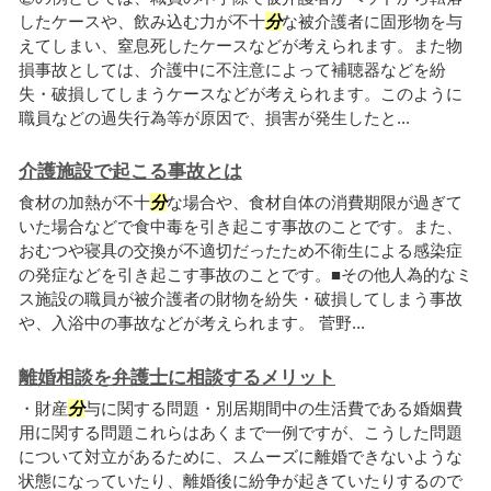
したケースや、飲み込む力が不十
分
な被介護者に固形物を与
えてしまい、窒息死したケースなどが考えられます。また物
損事故としては、介護中に不注意によって補聴器などを紛
失・破損してしまうケースなどが考えられます。このように
職員などの過失行為等が原因で、損害が発生したと...
介護施設で起こる事故とは
食材の加熱が不十
分
な場合や、食材自体の消費期限が過ぎて
いた場合などで食中毒を引き起こす事故のことです。また、
おむつや寝具の交換が不適切だったため不衛生による感染症
の発症などを引き起こす事故のことです。■その他人為的なミ
ス施設の職員が被介護者の財物を紛失・破損してしまう事故
や、入浴中の事故などが考えられます。 菅野...
離婚相談を弁護士に相談するメリット
・財産
分
与に関する問題・別居期間中の生活費である婚姻費
用に関する問題これらはあくまで一例ですが、こうした問題
について対立があるために、スムーズに離婚できないような
状態になっていたり、離婚後に紛争が起きていたりするので