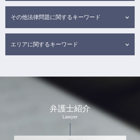
院内 感染 医療事故
dv 別居
医療事故 刑事事件
その他法律問題に関するキーワード
夫婦 別居
介護事故 家族への報告
婚姻費用 払わない
医療過誤 調査
離婚調停中に やってはいけない こと
借金 減らす 債務整理
介護 現場の事故
調停中 面会
エリアに関するキーワード
事故 相談 加害者
医療事故 訴訟
親権 父親 勝ち取る
弁護士 労働問題
医療事故 医療過誤
離婚訴訟 財産分与
症状固定 弁護士
高齢者 施設 事故
相続 相談 弁護士 目黒区
離婚調停 円満調停
雇用 労働問題
医療過誤とは
離婚 相談 弁護士 新宿区
離婚 調停 裁判
借金 債務整理 悩み 借金相談
食事 介助事故
交通事故 相談 弁護士 杉並区
財産分与 親からの贈与
任意整理 返済期間
介護現場での事故
医療事故 相談 弁護士 杉並区
養育費 相場 年収600万
労働トラブル 弁護士
医療事故 調査センター
労働問題 相談 弁護士 渋谷区
養育費 調停
自己破産 任意整理
医療事故 医療過誤 医療ミス 違い
債務整理 相談 弁護士 新宿区
離婚協議書 養育費
弁護士紹介
交通事故 弁護士 メリット デメリット
グループ ホーム 事故
交通事故 相談 弁護士 新宿区
離婚調停 進め方
労働問題 パワハラ
誤薬事故 介護
Lawyer
債務整理 相談 弁護士 渋谷区
婚姻費用 調停
加害者 弁護士
介護 転倒 事故
借金 相談 弁護士 目黒区
裁判 親権
雇用問題 弁護士
医療 訴訟
債務整理 相談 弁護士 杉並区
離婚調停から裁判
労働 訴訟