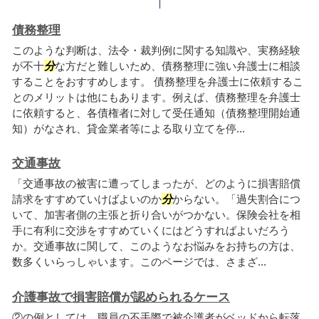
債務整理
このような判断は、法令・裁判例に関する知識や、実務経験
が不十
分
な方だと難しいため、債務整理に強い弁護士に相談
することをおすすめします。 債務整理を弁護士に依頼するこ
とのメリットは他にもあります。例えば、債務整理を弁護士
に依頼すると、各債権者に対して受任通知（債務整理開始通
知）がなされ、貸金業者等による取り立てを停...
交通事故
「交通事故の被害に遭ってしまったが、どのように損害賠償
請求をすすめていけばよいのか
分
からない。「過失割合につ
いて、加害者側の主張と折り合いがつかない。保険会社を相
手に有利に交渉をすすめていくにはどうすればよいだろう
か。交通事故に関して、このようなお悩みをお持ちの方は、
数多くいらっしゃいます。このページでは、さまざ...
介護事故で損害賠償が認められるケース
②の例としては、職員の不手際で被介護者がベッドから転落