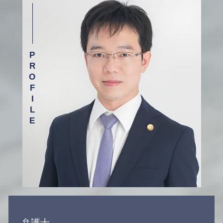
介護事故 相談 弁護士 渋谷区
離婚協議 応じない
示談交渉 保険会社
離婚 相談 弁護士 渋谷区
離婚調停 流れ
保険会社 示談
交通事故 相談 弁護士 目黒区
調停 面会交流
労働 雇用問題
労働問題 相談 弁護士 新宿区
労働基準法 弁護士
介護事故 相談 弁護士 杉並区
交通事故 弁護士 基準
医療事故 相談 弁護士 目黒区
ブラック バイト 問題
相続 相談 弁護士 杉並区
介護事故 相談 弁護士 新宿区
医療事故 相談 弁護士 渋谷区
労働問題 相談 弁護士 杉並区
弁護士