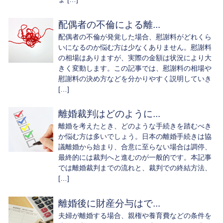
配偶者の不倫による離...
配偶者の不倫が発覚した場合、慰謝料がどれくら
いになるのか悩む方は少なくありません。慰謝料
の相場はありますが、実際の金額は状況により大
きく変動します。この記事では、慰謝料の相場や
慰謝料の決め方などを分かりやすく説明していき
[…]
離婚裁判はどのように...
離婚を考えたとき、どのような手続きを踏むべき
か悩む方は多いでしょう。日本の離婚手続きは協
議離婚から始まり、合意に至らない場合は調停、
最終的には裁判へと進むのが一般的です。本記事
では離婚裁判までの流れと、裁判での終結方法、
[…]
離婚後に財産分与はで...
夫婦が離婚する場合、親権や養育費などの条件を