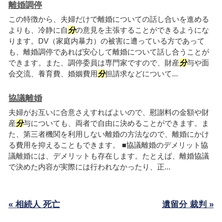
離婚調停
この特徴から、夫婦だけで離婚についての話し合いを進める
よりも、冷静に自
分
の意見を主張することができるようにな
ります。DV（家庭内暴力）の被害に遭っている方であって
も、離婚調停であれば安心して離婚について話し合うことが
できます。また、調停委員は専門家ですので、財産
分
与や面
会交流、養育費、婚姻費用
分
担請求などについて...
協議離婚
夫婦がお互いに合意さえすればよいので、慰謝料の金額や財
産
分
与についても、両者で自由に決めることができます。ま
た、第三者機関を利用しない離婚の方法なので、離婚にかけ
る費用を抑えることもできます。 ■協議離婚のデメリット協
議離婚には、デメリットも存在します。たとえば、離婚協議
で決めた内容が実際には行われなかったり、正...
« 相続人 死亡
遺留分 裁判 »