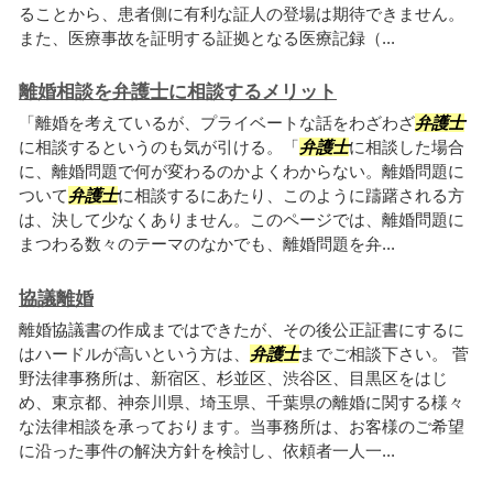
ることから、患者側に有利な証人の登場は期待できません。
また、医療事故を証明する証拠となる医療記録（...
離婚相談を弁護士に相談するメリット
「離婚を考えているが、プライベートな話をわざわざ
弁護士
に相談するというのも気が引ける。「
弁護士
に相談した場合
に、離婚問題で何が変わるのかよくわからない。離婚問題に
ついて
弁護士
に相談するにあたり、このように躊躇される方
は、決して少なくありません。このページでは、離婚問題に
まつわる数々のテーマのなかでも、離婚問題を弁...
協議離婚
離婚協議書の作成まではできたが、その後公正証書にするに
はハードルが高いという方は、
弁護士
までご相談下さい。 菅
野法律事務所は、新宿区、杉並区、渋谷区、目黒区をはじ
め、東京都、神奈川県、埼玉県、千葉県の離婚に関する様々
な法律相談を承っております。当事務所は、お客様のご希望
に沿った事件の解決方針を検討し、依頼者一人一...