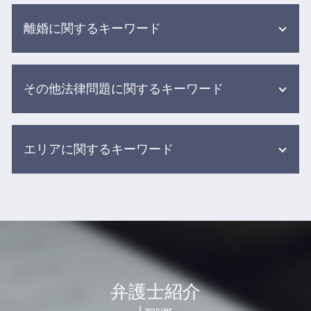
介護 現場の事故
離婚に関するキーワード
入浴 介助 事故
高齢者 施設 事故
食事 介助事故
財産分与 親からの贈与
医療事故 医療過誤 医療ミス 違い
その他法律問題に関するキーワード
離婚協議書 養育費
誤薬事故 介護
離婚調停中に やってはいけない こと
医療ミス 訴訟
夫婦 別居
個人再生 任意整理
医療事故 訴訟
親権争い 別居
エリアに関するキーワード
交通事故 弁護士 基準
医療過誤とは
調停 面会交流
借金 減らす 債務整理
院内 感染 医療事故
離婚調停 不成立 その後
後遺障害 弁護士
医療過誤 調査
医療事故 相談 弁護士 新宿区
離婚 別居期間
借金 債務整理 悩み 借金相談
医療事故 刑事事件
労働問題 相談 弁護士 杉並区
離婚調停から裁判
加害者 弁護士
医療事故 医療過誤
介護事故 相談 弁護士 渋谷区
婚姻費用 払わない
示談交渉 保険会社
介護事故 家族への報告
労働問題 相談 弁護士 渋谷区
離婚訴訟 財産分与
労働基準法 弁護士
医療過誤 不可抗力
交通事故 相談 弁護士 新宿区
dv モラハラ 離婚
交通事故 後遺障害 慰謝料
介護 転倒 事故
離婚 相談 弁護士 新宿区
dv 別居
弁護士紹介
借金 弁護士 メリット
医療事故 調査センター
離婚 相談 弁護士 杉並区
不倫 離婚 慰謝料 相場
労働問題 パワハラ
グループ ホーム 事故
Lawyer