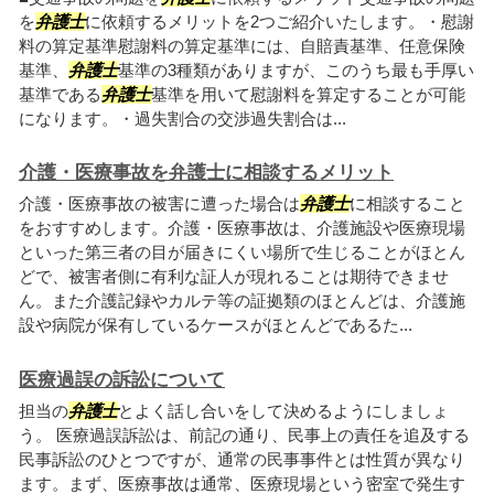
を
弁護士
に依頼するメリットを2つご紹介いたします。・慰謝
料の算定基準慰謝料の算定基準には、自賠責基準、任意保険
基準、
弁護士
基準の3種類がありますが、このうち最も手厚い
基準である
弁護士
基準を用いて慰謝料を算定することが可能
になります。・過失割合の交渉過失割合は...
介護・医療事故を弁護士に相談するメリット
介護・医療事故の被害に遭った場合は
弁護士
に相談すること
をおすすめします。介護・医療事故は、介護施設や医療現場
といった第三者の目が届きにくい場所で生じることがほとん
どで、被害者側に有利な証人が現れることは期待できませ
ん。また介護記録やカルテ等の証拠類のほとんどは、介護施
設や病院が保有しているケースがほとんどであるた...
医療過誤の訴訟について
担当の
弁護士
とよく話し合いをして決めるようにしましょ
う。 医療過誤訴訟は、前記の通り、民事上の責任を追及する
民事訴訟のひとつですが、通常の民事事件とは性質が異なり
ます。まず、医療事故は通常、医療現場という密室で発生す