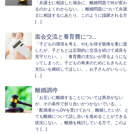
「弁護士に相談した場合に、離婚問題で何が変わ
るのかよくわからない。」離婚問題について弁護
士に相談するにあたり、このように躊躇される方
[…]
面会交流と養育費につ...
「子どもの環境を考え、やむを得ず親権を妻に渡
したが、子どもとは定期的に交流を続けて成長を
見守りたい。」「養育費の支払いが滞るようにな
ってしまった。子どもの将来のためにもきちんと
支払いを継続してほしい。」お子さんがいらっし
[…]
離婚調停
「お互いに離婚することについては異存がない
が、その条件で折り合いがつかないでいる。」
「配偶者からDVを受けており、離婚したいが、と
ても離婚について話し合いを進めることができる
状況にない。」離婚を検討している方で、このよ
う […]