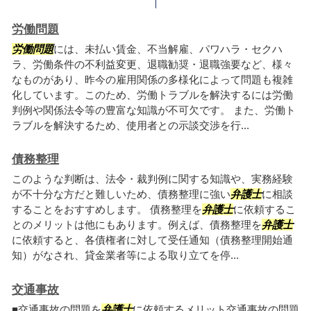
労働問題
労働問題
には、未払い賃金、不当解雇、パワハラ・セクハ
ラ、労働条件の不利益変更、退職勧奨・退職強要など、様々
なものがあり、昨今の雇用関係の多様化によって問題も複雑
化しています。このため、労働トラブルを解決するには労働
判例や関係法令等の豊富な知識が不可欠です。 また、労働ト
ラブルを解決するため、使用者との示談交渉を行...
債務整理
このような判断は、法令・裁判例に関する知識や、実務経験
が不十分な方だと難しいため、債務整理に強い
弁護士
に相談
することをおすすめします。 債務整理を
弁護士
に依頼するこ
とのメリットは他にもあります。例えば、債務整理を
弁護士
に依頼すると、各債権者に対して受任通知（債務整理開始通
知）がなされ、貸金業者等による取り立てを停...
交通事故
■交通事故の問題を
弁護士
に依頼するメリット交通事故の問題