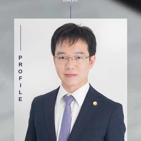
交通事故 相談 弁護士 杉並区
別居 話し合い
労働裁判 弁護士
介護現場での事故
借金 相談 弁護士 目黒区
離婚調停 進め方
雇用問題 弁護士
医療 訴訟
交通事故 相談 弁護士 渋谷区
離婚の話し合いに応じ ない
借金 弁護士 取り立て
債務整理 相談 弁護士 新宿区
離婚協議 応じない
自己破産 債務整理
借金 相談 弁護士 渋谷区
離婚 条件 別居
労働問題 賃金
交通事故 相談 弁護士 目黒区
財産分与 調停
任意整理 民事再生
労働問題 相談 弁護士 目黒区
任意整理 返済期間
相続 相談 弁護士 目黒区
症状固定 弁護士
借金 相談 弁護士 杉並区
示談 交渉 保険 会社
介護事故 相談 弁護士 目黒区
離婚 相談 弁護士 渋谷区
労働問題 相談 弁護士 新宿区
債務整理 相談 弁護士 渋谷区