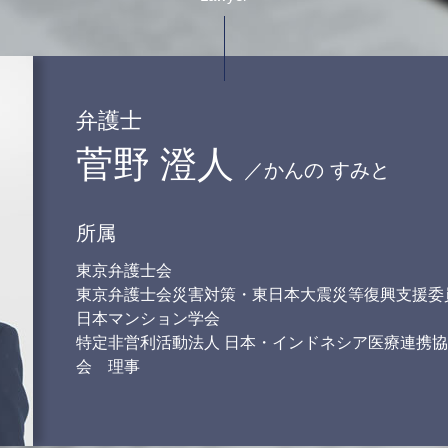
離婚調停 不利な発言
離婚の話し合いに応じ ない
離婚調停から裁判
財産分与 退職金
婚姻費用分担請求 調停
弁護士
親権 父親 勝ち取る
菅野 澄人
面会交流 裁判所
／かんの すみと
協議離婚 離婚届
不倫 離婚 慰謝料 相場
所属
東京弁護士会
東京弁護士会災害対策・東日本大震災等復興支援委
日本マンション学会
特定非営利活動法人 日本・インドネシア医療連携協
会 理事