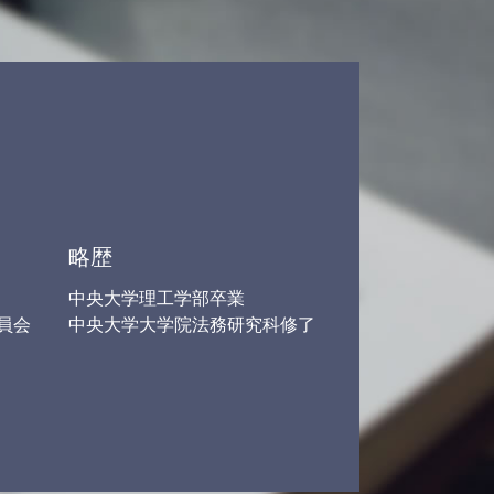
ット
任意整理 返済期間
個人再生 任意整理
保険会社 示談
借金 減らす 債務整理
事故 相談 加害者
労働問題 残業
交通事故 弁護士 基準
借金 弁護士 メリット
労働基準法 弁護士
略歴
中央大学理工学部卒業
員会
中央大学大学院法務研究科修了