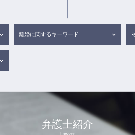
離婚に関するキーワード
dv 別居
養育費 調停
離婚調停 円満調停
養育費 公正証書
離婚調停 流れ
離婚協議書 養育費
dv モラハラ 離婚
財産分与 調停
離婚 調停 裁判
弁護士紹介
親権争い 別居
財産分与 対象にならないもの
Lawyer