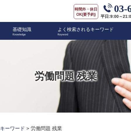
03-
時間外・休日
OK(要予約)
平日:9:00～21:
基礎知識
よく検索されるキーワード
労働問題 残業
キーワード
>
労働問題 残業