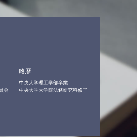
労働 訴訟
交通事故 後遺障害 慰謝料
弁護士 労働問題
借金 弁護士 メリット
労働問題 賃金
自己破産 債務整理
雇用 労働問題
労働問題 残業
借金 減らす 債務整理
略歴
中央大学理工学部卒業
員会
中央大学大学院法務研究科修了