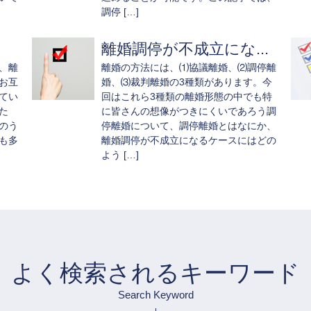
調停 […]
離婚調停が不成立にな...
、離
離婚の方法には、⑴協議離婚、⑵調停離
お互
婚、⑶裁判離婚の3種類があります。今
てい
回はこれら3種類の離婚形態の中でも特
た
に皆さんの想像がつきにくいであろう調
のう
停離婚について、調停離婚とはなにか、
も多
離婚調停が不成立になるケースにはどの
よう […]
よく検索されるキーワード
Search Keyword