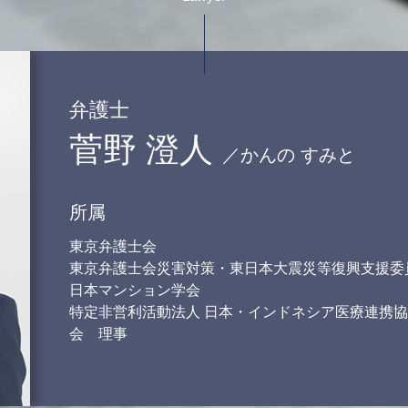
財産分与 調停
dv 別居
調停中 面会
財産分与 対象にならないもの
不倫 離婚 慰謝料 相場
弁護士
離婚 別居期間
菅野 澄人
養育費 調停
／かんの すみと
離婚調停 不成立 その後
離婚調停 進め方
所属
東京弁護士会
東京弁護士会災害対策・東日本大震災等復興支援委
日本マンション学会
特定非営利活動法人 日本・インドネシア医療連携協
会 理事