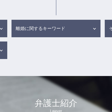
離婚に関するキーワード
離婚 条件 別居
裁判 親権
別居 話し合い
調停 面会交流
離婚 調停 裁判
離婚調停 流れ
養育費 公正証書
財産分与 親からの贈与
dv モラハラ 離婚
弁護士紹介
面会交流 裁判所
親権 父親 勝ち取る
Lawyer