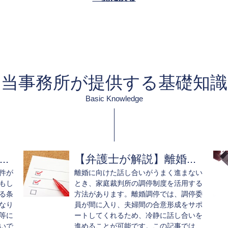
当事務所が提供する基礎知識
Basic Knowledge
.
【弁護士が解説】離婚...
件が
離婚に向けた話し合いがうまく進まない
もし
とき、家庭裁判所の調停制度を活用する
る条
方法があります。離婚調停では、調停委
なり
員が間に入り、夫婦間の合意形成をサポ
等に
ートしてくれるため、冷静に話し合いを
いで
進めることが可能です。この記事では、