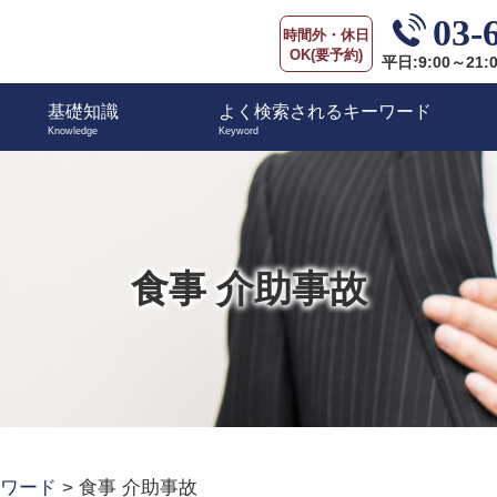
03-
時間外・休日
OK(要予約)
平日:9:00～21:
基礎知識
よく検索されるキーワード
食事 介助事故
ワード
>
食事 介助事故