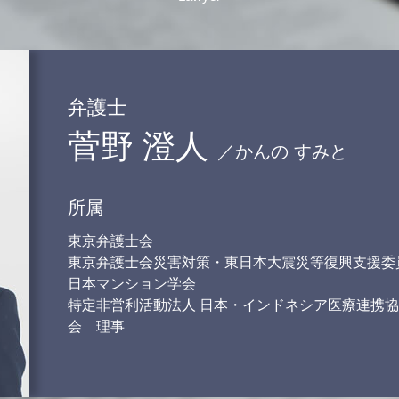
離婚協議 応じない
離婚 調停 裁判
離婚調停から裁判
婚姻費用 調停
調停中 面会
弁護士
財産分与 調停
菅野 澄人
離婚調停中に やってはいけない
／かんの すみと
こと
調停 面会交流
裁判 親権
所属
東京弁護士会
東京弁護士会災害対策・東日本大震災等復興支援委
日本マンション学会
特定非営利活動法人 日本・インドネシア医療連携協
会 理事