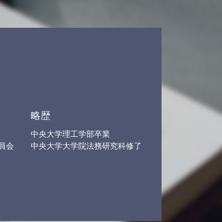
後遺障害 弁護士
労働 訴訟
任意整理 返済期間
労働問題 残業
労働問題 賃金
人身事故 弁護士
借金 減らす 債務整理
借金 債務整理 弁護士 相談
借金 債務整理 悩み 借金相談
労働問題 パワハラ
略歴
中央大学理工学部卒業
員会
中央大学大学院法務研究科修了