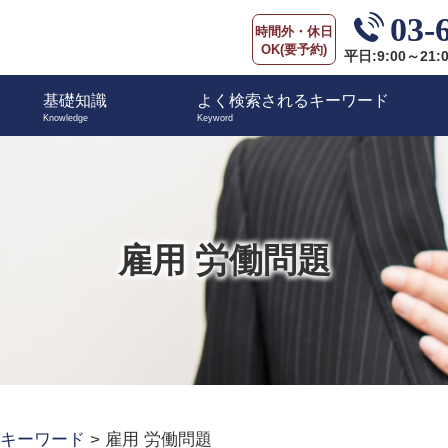
03-
時間外・休日
OK(要予約)
平日:9:00～21:
基礎知識
よく検索されるキーワード
雇用 労働問題
キーワード
>
雇用 労働問題