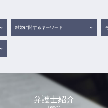
離婚に関するキーワード
親権争い 別居
親権 父親 勝ち取る
財産分与 対象にならないもの
dv 別居
財産分与 親からの贈与
養育費 公正証書
夫婦 別居
面会交流 裁判所
養育費 相場 年収600万
弁護士紹介
離婚調停 不成立 その後
離婚調停 流れ
Lawyer