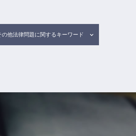
その他法律問題に関するキーワード
示談 交渉 保険 会社
労働問題解決 弁護士
任意整理 民事再生
交通事故 後遺障害 慰謝料
症状固定 弁護士
ブラック バイト 問題
個人再生 任意整理
雇用問題 弁護士
事故 相談 加害者
交通事故 弁護士 メリット デメリ
ット